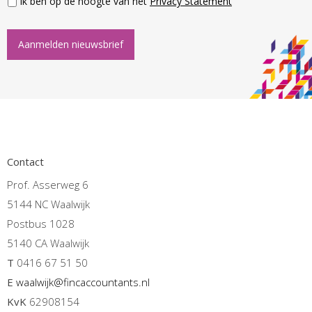
Ik ben op de hoogte van het
Privacy Statement
Aanmelden nieuwsbrief
Contact
Prof. Asserweg 6
5144 NC Waalwijk
Postbus 1028
5140 CA Waalwijk
T
0416 67 51 50
E
waalwijk@fincaccountants.nl
KvK
62908154