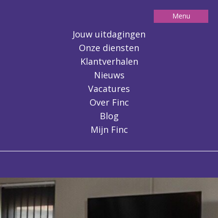
Menu
Jouw uitdagingen
Contact
Onze diensten
Klantverhalen
Nieuws
Bedrijf kopen
Vacatures
Bedrijf verkopen
Over Finc
Waardebepaling bedrijf
Blog
Bedrijfsfinanciering bij aankoop of overname
Due diligence onderzoek
Mijn Finc
Blog
Klantverhalen