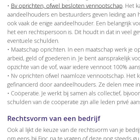
•
Bv oprichten, ofwel besloten vennootschap
. Het k
aandeelhouders en bestuurders geven leiding aan het 
ook vaak de enige aandeelhouder. Een belangrijk voor
het een rechtspersoon is. Dit houdt in dat in veel gev
eventuele schulden.
• Maatschap oprichten. In een maatschap werk je op
arbeid, geld of goederen in. Je bent aansprakelijk voo
opzichte van de vof, waar iedere vennoot 100% aanspr
• Nv oprichten ofwel naamloze vennootschap. Het ka
gefinancierd door aandeelhouders. Ze delen mee i
• Coöperatie. Je werkt bij samen als collectief, bijvo
schulden van de coöperatie zijn alle leden privé aans
Rechtsvorm van een bedrijf
Ook al lijkt de keuze van de rechtsvorm van je bedrij
om eens bij Finc na te vragen of deze nog steeds gun