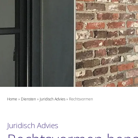
Home
»
Diensten
»
Juridisch Advies
»
Rechtsvormen
Juridisch Advies