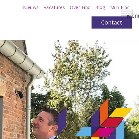
Nieuws
Vacatures
Over Finc
Blog
Mijn Finc
Men
Contact