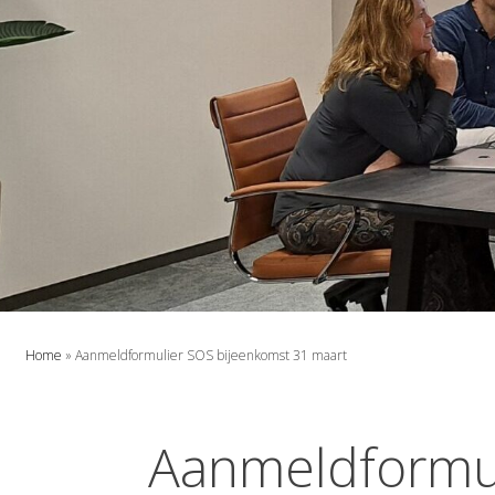
Home
»
Aanmeldformulier SOS bijeenkomst 31 maart
Aanmeldformul