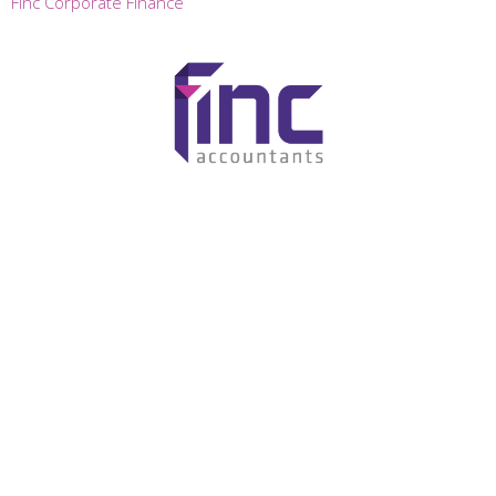
Finc Corporate Finance
© Finc Accountants -
Klokkenluidersregeling
/
Klachtenregeling
/
Disclaimer
/
Algemene voorwaarden
/
Privacy
Website door
Tundra digital branding & marketing bureau