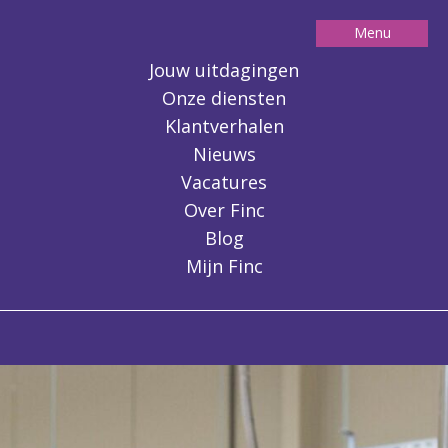
Menu
Jouw uitdagingen
Contact
Onze diensten
Klantverhalen
Nieuws
Bedrijf kopen
Vacatures
Bedrijf verkopen
Over Finc
Waardebepaling bedrijf
Blog
Bedrijfsfinanciering bij aankoop of overname
Due diligence onderzoek
Mijn Finc
Blog
Klantverhalen